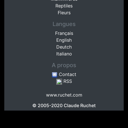
Reptiles
Fleurs
Langues
Français
English
Deutch
Italiano
A propos
Contact
RSS
www.ruchet.com
© 2005-2020
Claude Ruchet