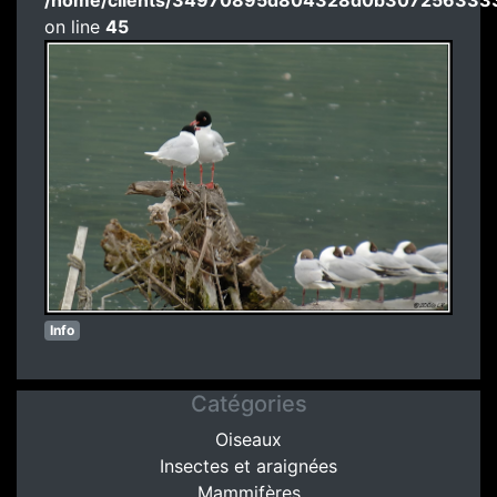
/home/clients/34970895d804328d0b3072563333
on line
45
Info
Catégories
Oiseaux
Insectes et araignées
Mammifères