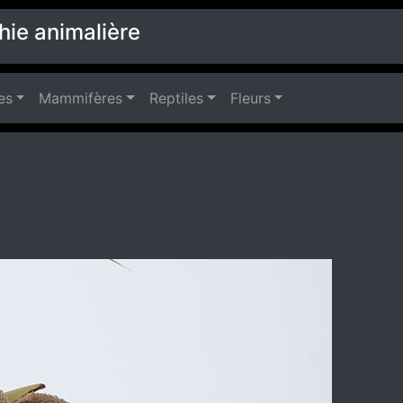
hie animalière
es
Mammifères
Reptiles
Fleurs