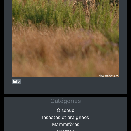
Info
Catégories
Oiseaux
Insectes et araignées
Mammifères