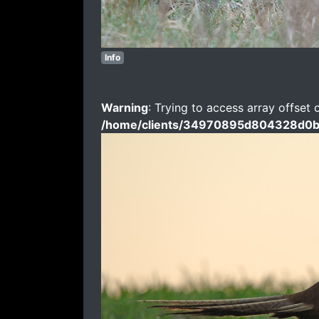
Info
Warning
: Trying to access array offset 
/home/clients/34970895d804328d0