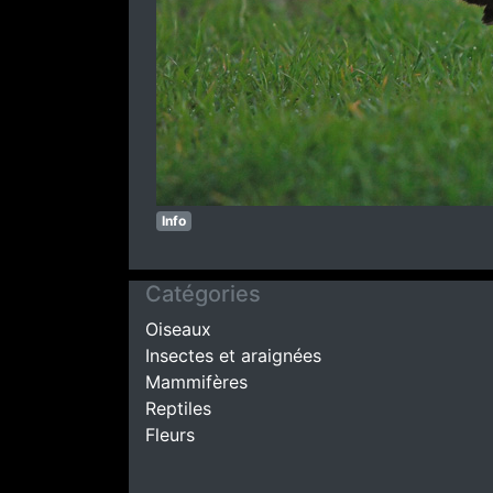
Info
Catégories
Oiseaux
Insectes et araignées
Mammifères
Reptiles
Fleurs