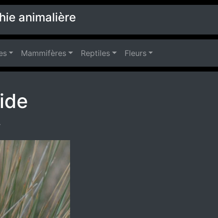
hie animalière
es
Mammifères
Reptiles
Fleurs
ide
s