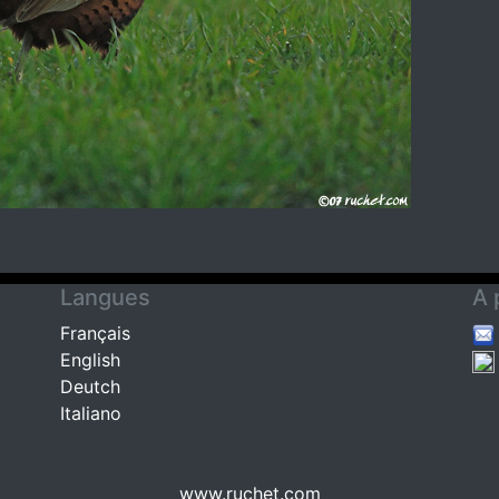
Langues
A 
Français
English
Deutch
Italiano
www.ruchet.com