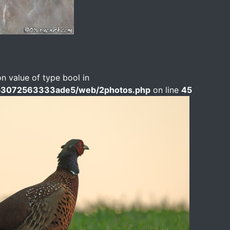
on value of type bool in
b3072563333ade5/web/2photos.php
on line
45