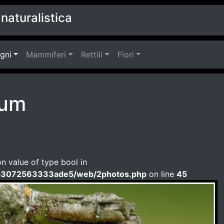
naturalistica
agni
Mammiferi
Rettili
Fiori
bum
on value of type bool in
b3072563333ade5/web/2photos.php
on line
45