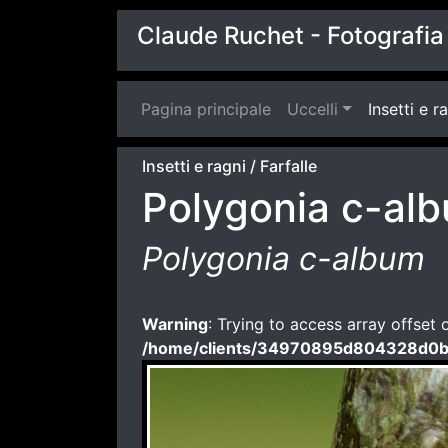
Claude Ruchet - Fotografia 
Pagina principale
(current)
Uccelli
Insetti e r
Insetti e ragni
/
Farfalle
Polygonia c-al
Polygonia c-album
Warning
: Trying to access array offset 
/home/clients/34970895d804328d0