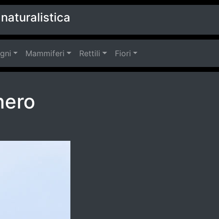
naturalistica
agni
Mammiferi
Rettili
Fiori
nero