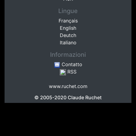
Lingue
Français
English
Deutch
Italiano
Informazioni
Contatto
RSS
www.ruchet.com
© 2005-2020
Claude Ruchet