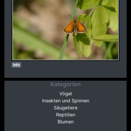
Info
Kategorien
Vögel
Insekten und Spinnen
Säugetiere
Reptilien
Blumen