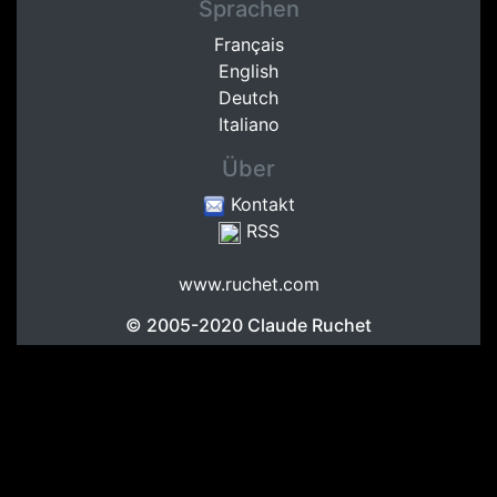
Sprachen
Français
English
Deutch
Italiano
Über
Kontakt
RSS
www.ruchet.com
© 2005-2020
Claude Ruchet