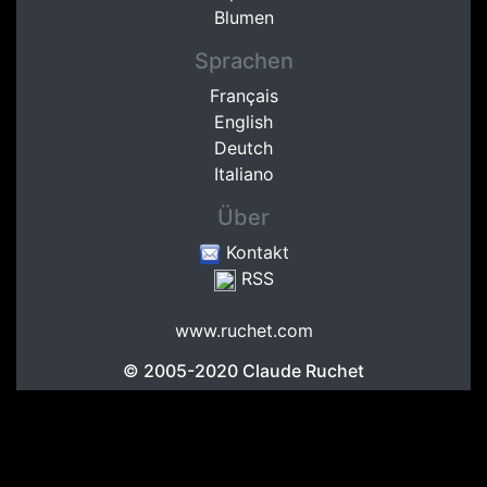
Blumen
Sprachen
Français
English
Deutch
Italiano
Über
Kontakt
RSS
www.ruchet.com
© 2005-2020
Claude Ruchet