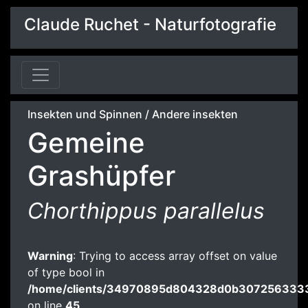
Claude Ruchet - Naturfotografie
Insekten und Spinnen
/
Andere insekten
Gemeine
Grashüpfer
Chorthippus parallelus
Warning
: Trying to access array offset on value
of type bool in
/home/clients/34970895d804328d0b3072563333
on line
45