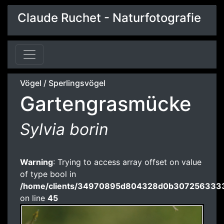
Claude Ruchet - Naturfotografie
Vögel
/
Sperlingsvögel
Gartengrasmücke
Sylvia borin
Warning
: Trying to access array offset on value
of type bool in
/home/clients/34970895d804328d0b3072563333
on line
45