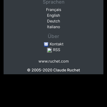
Sprachen
Français
English
Deutch
Italiano
Über
Kontakt
RSS
www.ruchet.com
© 2005-2020
Claude Ruchet