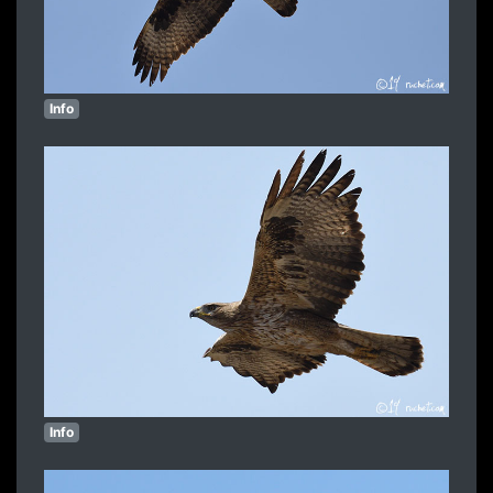
Info
Info